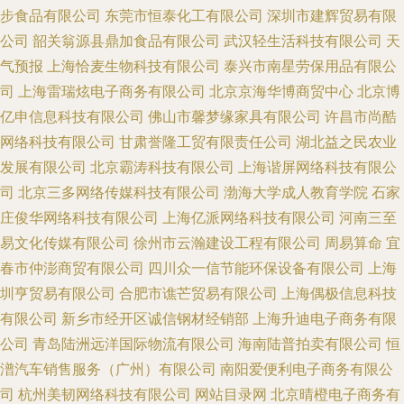
步食品有限公司
东莞市恒泰化工有限公司
深圳市建辉贸易有限
公司
韶关翁源县鼎加食品有限公司
武汉轻生活科技有限公司
天
气预报
上海恰麦生物科技有限公司
泰兴市南星劳保用品有限公
司
上海雷瑞炫电子商务有限公司
北京京海华博商贸中心
北京博
亿申信息科技有限公司
佛山市馨梦缘家具有限公司
许昌市尚酷
网络科技有限公司
甘肃誉隆工贸有限责任公司
湖北益之民农业
发展有限公司
北京霸涛科技有限公司
上海谐屏网络科技有限公
司
北京三多网络传媒科技有限公司
渤海大学成人教育学院
石家
庄俊华网络科技有限公司
上海亿派网络科技有限公司
河南三至
易文化传媒有限公司
徐州市云瀚建设工程有限公司
周易算命
宜
春市仲澎商贸有限公司
四川众一信节能环保设备有限公司
上海
圳亨贸易有限公司
合肥市谯芒贸易有限公司
上海偶极信息科技
有限公司
新乡市经开区诚信钢材经销部
上海升迪电子商务有限
公司
青岛陆洲远洋国际物流有限公司
海南陆普拍卖有限公司
恒
潽汽车销售服务（广州）有限公司
南阳爱便利电子商务有限公
司
杭州美韧网络科技有限公司
网站目录网
北京晴橙电子商务有